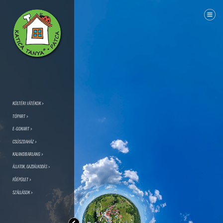
KÜLTÉRI JÁTÉKOK >
TÓPART >
E-GOKART >
CSÚSZDAHÁZ >
KALANDBARLANG >
ÁLLATOK, GAZDÁLKODÁS >
FŐÉPÜLET >
SZÁLLÁSOK >