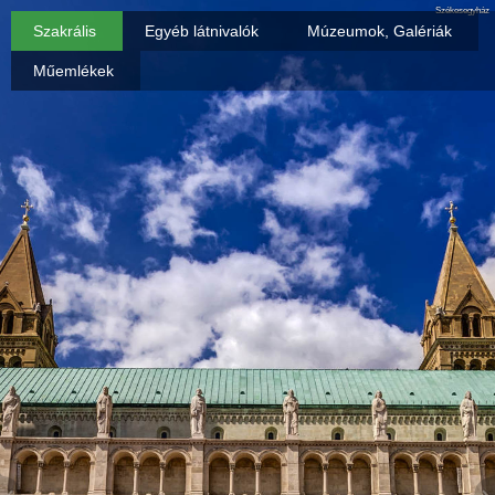
Székesegyház
Szakrális
Egyéb látnivalók
Múzeumok, Galériák
Műemlékek