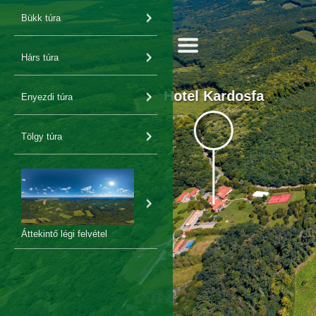
Bükk túra
Hárs túra
Hotel Kardosfa
Enyezdi túra
Tölgy túra
Áttekintő légi felvétel