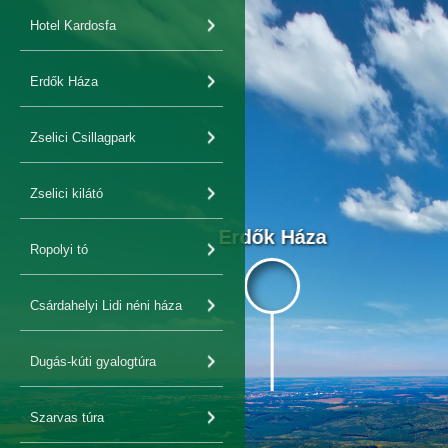
Hotel Kardosfa
Erdők Háza
Zselici Csillagpark
Zselici kilátó
Erdők Háza
Ropolyi tó
Csárdahelyi Lidi néni háza
Dugás-kúti gyalogtúra
Szarvas túra