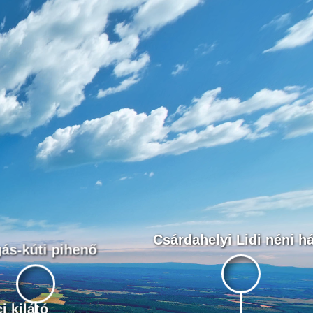
Csárdahelyi Lidi néni h
ás-kúti pihenő
i kilátó