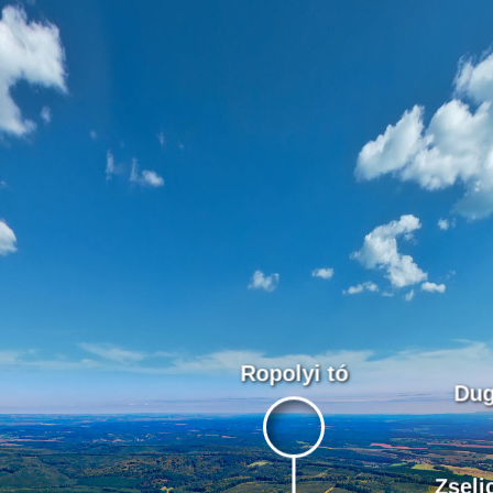
Ropolyi tó
Dug
Zselic